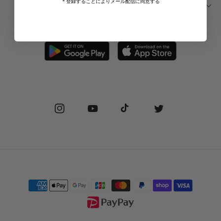
＊登録することによりメール配信に同意する
ABOUT SUPPLIER
カスタマーサービス
SUPPLIER PRIVATE STORE 予約フォーム
FAQ
STOCKIST
SHIPPING
PRIVACY POLICY
RETURN POLICY (JP)
SPECIAL COMMERCIAL LAW
RETURN POLICY (EN)
Instagram
YouTube
TikTok
Twitter
CONTACT US
Payment
methods