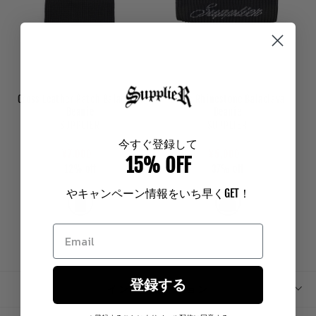
o
n
:
Cross Leather Patch Balaclava
Cross Rhinestone Balaclava
Beanie
Beanie
Vendor:
Vendor:
SUPPLIER
SUPPLIER
Regular
¥7,920
Sale
Regular
Sale
¥7,920
今
すぐ登録して
price
price
¥7,000
price
price
¥5,000
15% OFF
12% off
37% off
やキャンペーン情報をいち早く
GET
！
登録する
インフォメーション