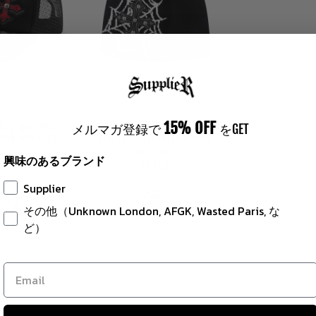
15% OFF
ier Spier Web
Noremid X Supplier Spider Web
メルマガ登録で
をGET
atch Mesh Cap
Cross Leather Patch Beanie
endor:
Vendor:
LIER
SUPPLIER
興味のあるブランド
ular
700
Regular
¥7,700
e
price
Supplier
その他（Unknown London, AFGK, Wasted Paris, な
ど）