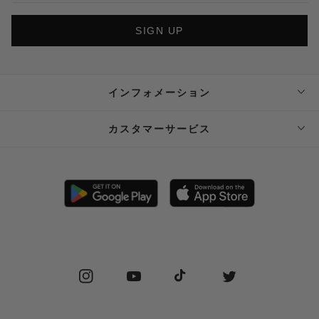
SIGN UP
インフォメーション
ABOUT SUPPLIER
カスタマーサービス
SUPPLIER PRIVATE STORE 予約フォーム
FAQ
STOCKIST
SHIPPING
PRIVACY POLICY
RETURN POLICY (JP)
SPECIAL COMMERCIAL LAW
RETURN POLICY (EN)
Instagram
YouTube
TikTok
Twitter
CONTACT US