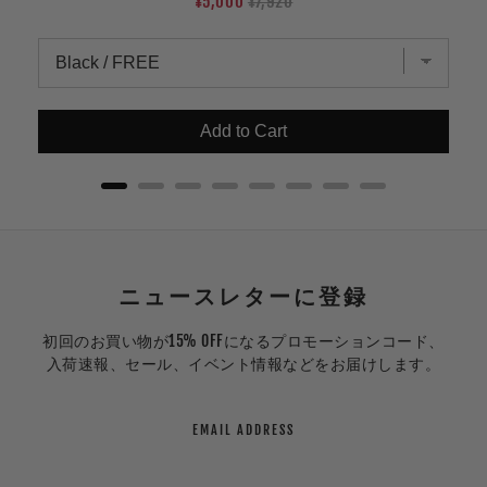
Sale
Original
¥5,000
¥7,920
price
price
Add to Cart
ニュースレターに登録
初回のお買い物が15% OFFになるプロモーションコード、
入荷速報、セール、イベント情報などをお届けします。
EMAIL ADDRESS