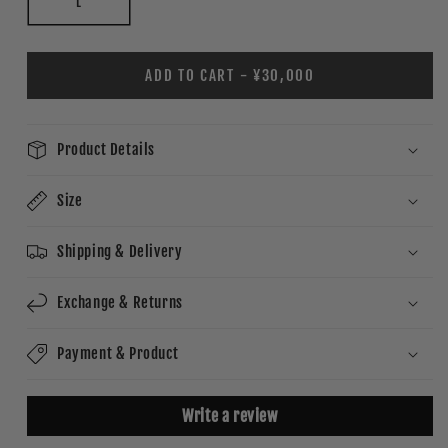
L
ADD TO CART - ¥30,000
Product Details
Size
Shipping & Delivery
Exchange & Returns
Payment & Product
Write a review