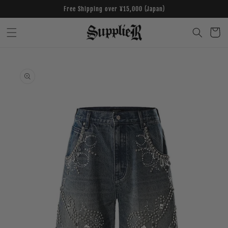
Skip to
Free Shipping over ¥15,000 (Japan)
content
Cart
Skip to
product
information