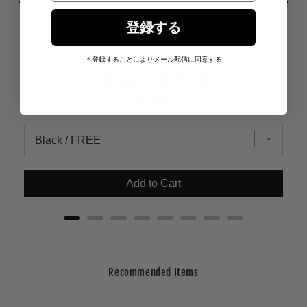
登録する
＊登録することによりメール配信に同意する
Cross Leather Patch Mesh Cap
Price
¥8,910
Add to Cart
Recommended Items