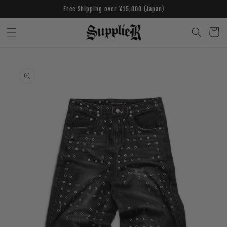
Skip to
Free Shipping over ¥15,000 (Japan)
content
Cart
Skip to
product
information