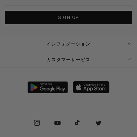
SIGN UP
インフォメーション
ABOUT SUPPLIER
カスタマーサービス
SUPPLIER PRIVATE STORE 予約フォーム
FAQ
STOCKIST
SHIPPING
PRIVACY POLICY
RETURN POLICY (JP)
SPECIAL COMMERCIAL LAW
RETURN POLICY (EN)
Instagram
YouTube
TikTok
Twitter
CONTACT US