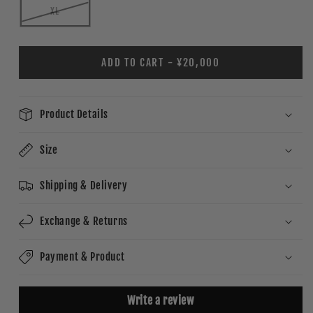
XL
ADD TO CART - ¥20,000
Product Details
Size
Shipping & Delivery
Exchange & Returns
Payment & Product
Write a review