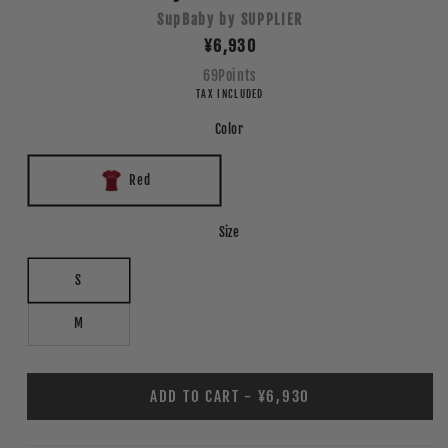
SupBaby by SUPPLIER
Regular
¥6,930
price
69
Points
TAX INCLUDED
Color
Red
Size
S
M
ADD TO CART - ¥6,930