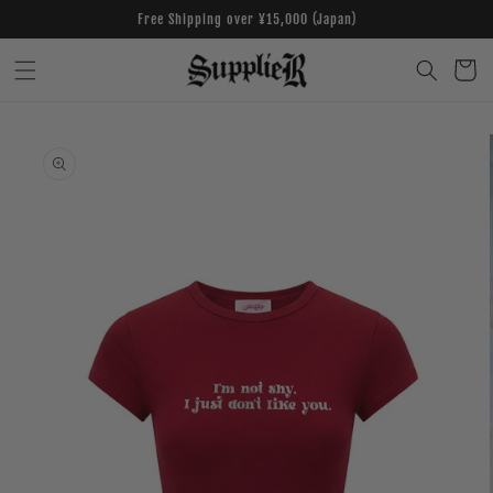
Skip to
Free Shipping over ¥15,000 (Japan)
content
Cart
Skip to
product
information