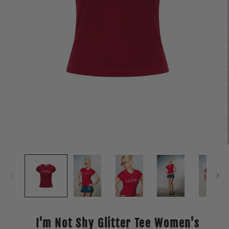
Open
media
1
in
modal
I'm Not Shy Glitter Tee Women's