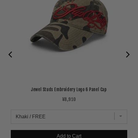
Jewel Studs Embroidery Logo 6 Panel Cap
Price
¥8,910
Add to Cart