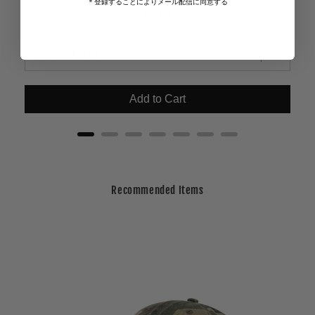
＊登録することによりメール配信に同意する
Price
¥8,910
Add to Cart
Recommended Items