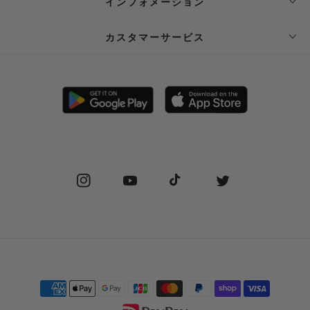
インフォメーション
ABOUT SUPPLIER
カスタマーサービス
SUPPLIER PRIVATE STORE 予約フォーム
FAQ
STOCKIST
SHIPPING
PRIVACY POLICY
RETURN POLICY (JP)
SPECIAL COMMERCIAL LAW
RETURN POLICY (EN)
Instagram
YouTube
TikTok
Twitter
CONTACT US
Payment
methods