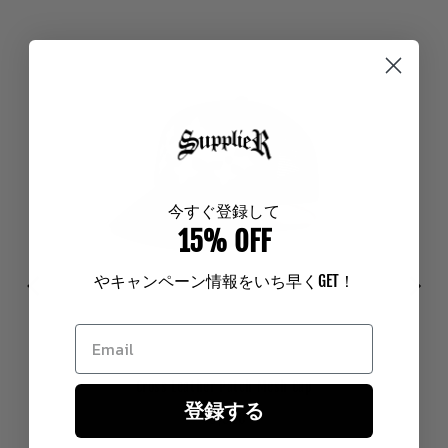
今
すぐ登録して
15% OFF
やキャンペーン情報をいち早く
GET
！
Cross Leather Patch Mesh Cap
登録する
Price
¥8,910