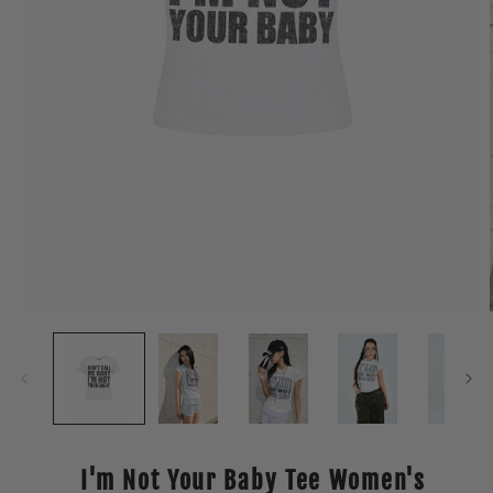
Open
media
1
in
modal
I'm Not Your Baby Tee Women's