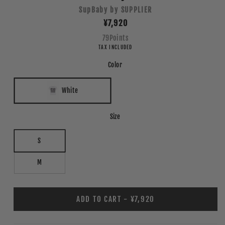
SupBaby by SUPPLIER
Regular
¥7,920
price
79
Points
TAX INCLUDED
Color
White
Size
S
M
ADD TO CART - ¥7,920