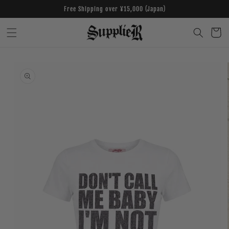
Skip to
Free Shipping over ¥15,000 (Japan)
content
Cart
Skip to
product
information