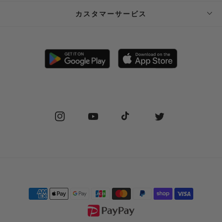
ABOUT SUPPLIER
カスタマーサービス
SUPPLIER PRIVATE STORE 予約フォーム
FAQ
STOCKIST
SHIPPING
PRIVACY POLICY
RETURN POLICY (JP)
SPECIAL COMMERCIAL LAW
RETURN POLICY (EN)
Instagram
YouTube
TikTok
Twitter
CONTACT US
Payment
methods