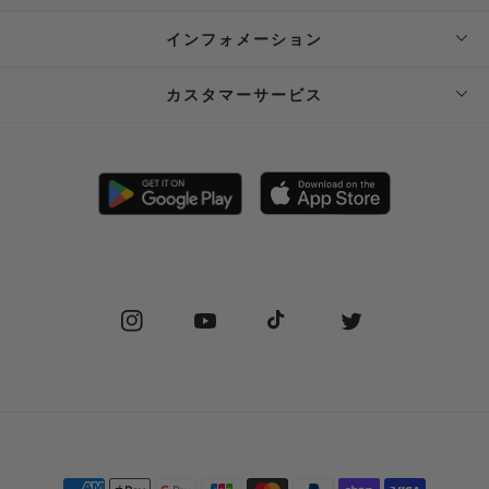
インフォメーション
ABOUT SUPPLIER
カスタマーサービス
SUPPLIER PRIVATE STORE 予約フォーム
FAQ
STOCKIST
SHIPPING
PRIVACY POLICY
RETURN POLICY (JP)
SPECIAL COMMERCIAL LAW
RETURN POLICY (EN)
Instagram
YouTube
TikTok
Twitter
CONTACT US
Payment