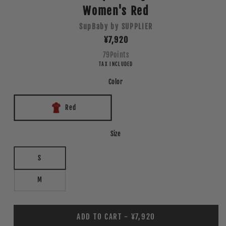
Women's Red
SupBaby by SUPPLIER
Regular
¥7,920
price
79
Points
TAX INCLUDED
Color
Red
Size
S
M
ADD TO CART - ¥7,920