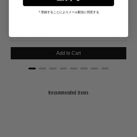
Cross Leather Patch Mesh Cap
＊登録することによりメール配信に同意する
Price
¥8,910
Add to Cart
Recommended Items