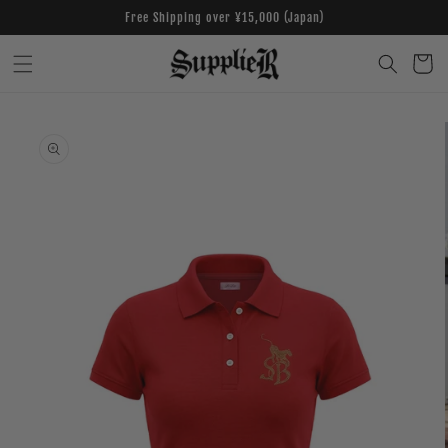
Skip to
Free Shipping over ¥15,000 (Japan)
content
Cart
Skip to
product
information