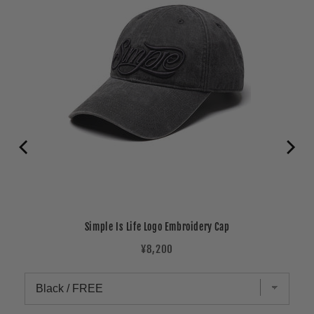
Simple Is Life Logo Embroidery Cap
Price
¥8,200