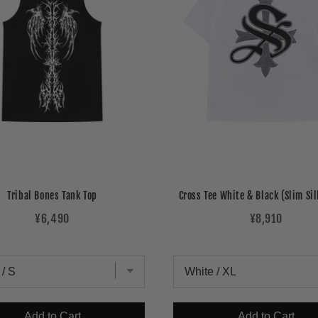
Tribal Bones Tank Top
Cross Tee White & Black (Slim Si
Price
Price
¥6,490
¥8,910
Add to Cart
Add to Cart