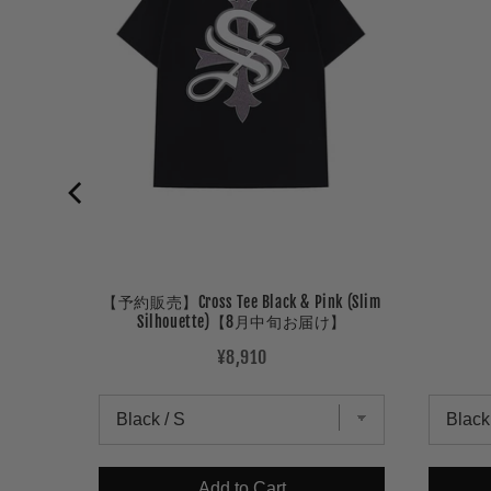
【予約販売】Cross Tee Black & Pink (Slim
Silhouette)【8月中旬お届け】
Price
¥8,910
Add to Cart