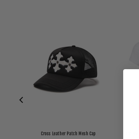
Cross Leather Patch Mesh Cap
I'm No