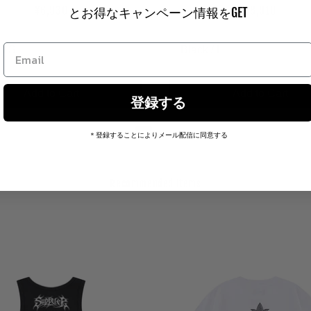
Price
Price
¥6,930
¥8,910
とお得なキャンペーン情報をGET
Add to Cart
Add to Cart
登録する
＊登録することによりメール配信に同意する
Recommended Items