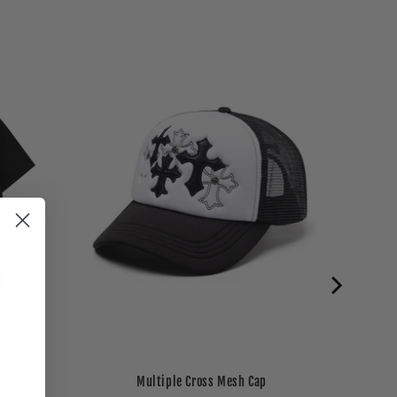
ee
Multiple Cross Mesh Cap