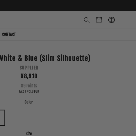
Cart
CONTACT
White & Blue (Slim Silhouette)
SUPPLIER
Regular
¥8,910
price
89
Points
TAX INCLUDED
Color
Size