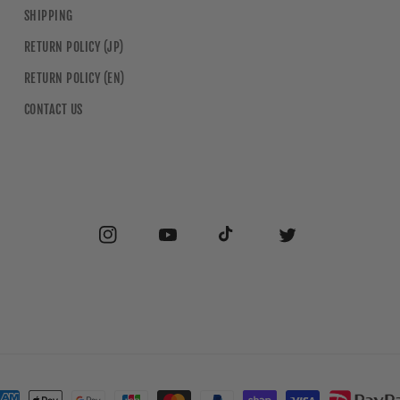
SHIPPING
RETURN POLICY (JP)
RETURN POLICY (EN)
CONTACT US
Instagram
YouTube
TikTok
Twitter