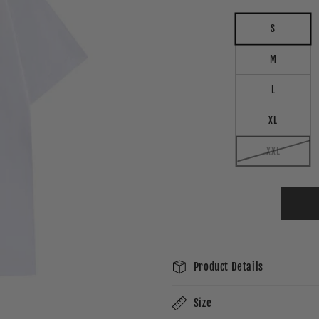
S
M
L
XL
XXL
Product Details
Size