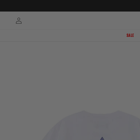
Skip to
content
Log
in
SALE
Skip to
product
information