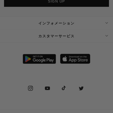
SIGN UP
インフォメーション
ABOUT SUPPLIER
カスタマーサービス
SUPPLIER PRIVATE STORE 予約フォーム
FAQ
STOCKIST
SHIPPING
PRIVACY POLICY
RETURN POLICY (JP)
SPECIAL COMMERCIAL LAW
RETURN POLICY (EN)
Instagram
YouTube
TikTok
Twitter
CONTACT US