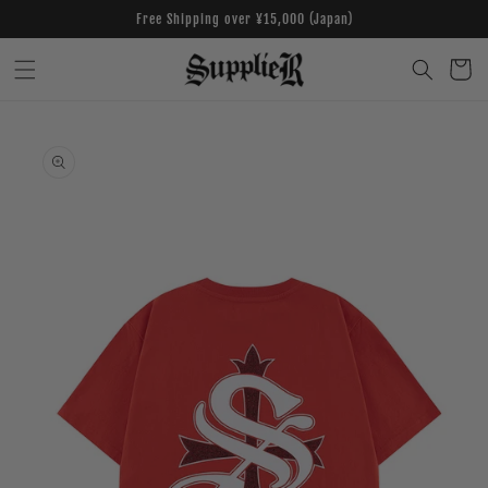
Skip to
Free Shipping over ¥15,000 (Japan)
content
Cart
Skip to
product
information