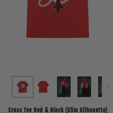
Open
media
1
in
modal
Cross Tee Red & Black (Slim Silhouette)