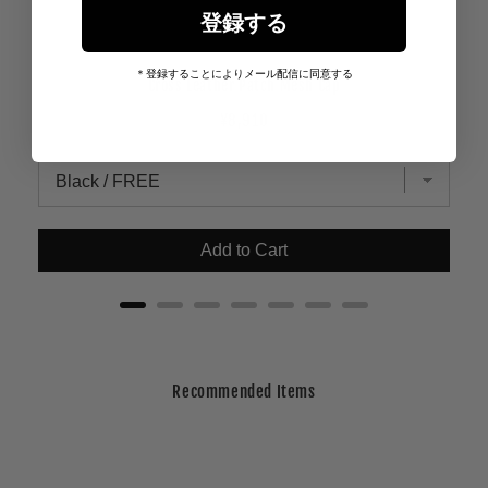
登録する
＊登録することによりメール配信に同意する
Cross Leather Patch Mesh Cap
Price
¥8,910
Add to Cart
Recommended Items