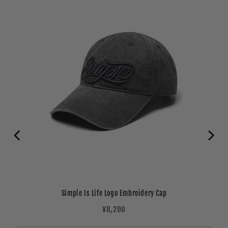
Simple Is Life Logo Embroidery Cap
Price
¥8,200