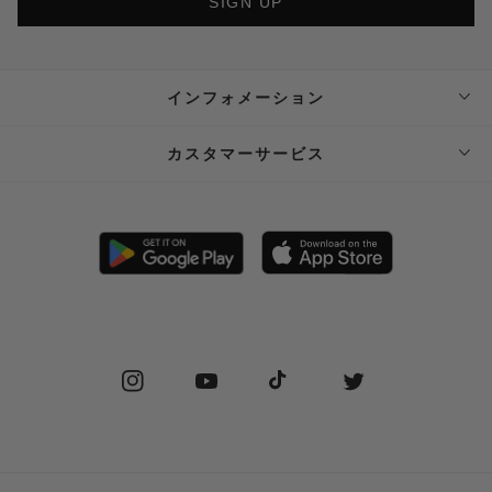
SIGN UP
インフォメーション
ABOUT SUPPLIER
カスタマーサービス
SUPPLIER PRIVATE STORE 予約フォーム
FAQ
STOCKIST
SHIPPING
PRIVACY POLICY
RETURN POLICY (JP)
SPECIAL COMMERCIAL LAW
RETURN POLICY (EN)
Instagram
YouTube
TikTok
Twitter
CONTACT US