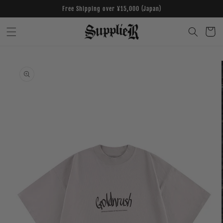
Skip to
Free Shipping over ¥15,000 (Japan)
content
Cart
Skip to
product
information