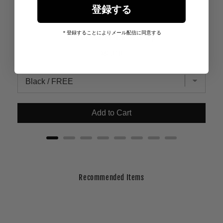
登録する
＊登録することによりメール配信に同意する
Cross Leather Patch Mesh Cap
Price
¥8,910
Add to Cart
Recommended Items