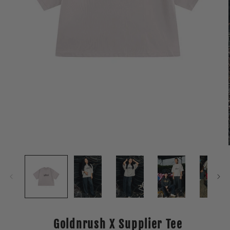
Open
media
1
in
modal
Goldnrush X Supplier Tee