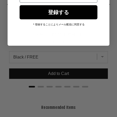
登録する
＊登録することによりメール配信に同意する
Cross Leather Patch Mesh Cap
Price
¥8,910
Add to Cart
Recommended Items