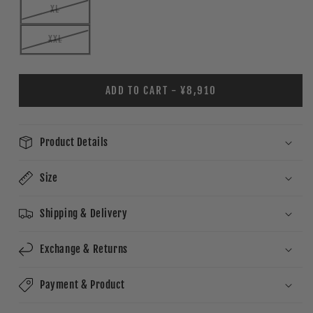
XL
XXL
ADD TO CART - ¥8,910
Product Details
Size
Shipping & Delivery
Exchange & Returns
Payment & Product