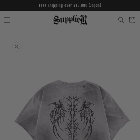
Skip to
Free Shipping over ¥15,000 (Japan)
content
Cart
Skip to
product
information