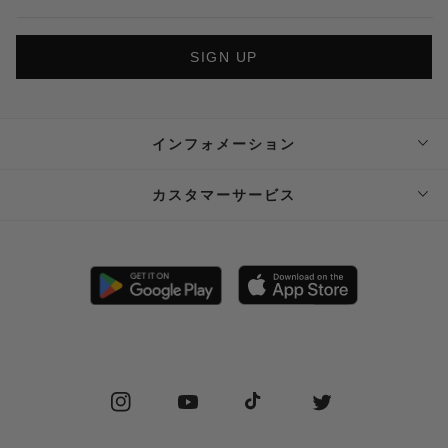
SIGN UP
インフォメーション
ABOUT SUPPLIER
カスタマーサービス
SUPPLIER PRIVATE STORE 予約フォーム
FAQ
STOCKIST
SHIPPING
PRIVACY POLICY
RETURN POLICY (JP)
SPECIAL COMMERCIAL LAW
RETURN POLICY (EN)
Instagram
YouTube
TikTok
Twitter
CONTACT US