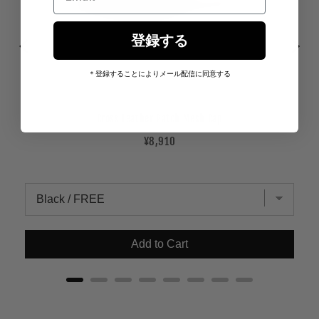
登録する
＊登録することによりメール配信に同意する
Cross Leather Patch Mesh Cap
Price
¥8,910
Add to Cart