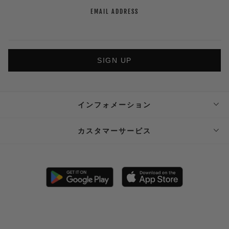
EMAIL ADDRESS
SIGN UP
インフォメーション
ABOUT SUPPLIER
カスタマーサービス
SUPPLIER PRIVATE STORE 予約フォーム
FAQ
STOCKIST
SHIPPING
PRIVACY POLICY
RETURN POLICY (JP)
SPECIAL COMMERCIAL LAW
RETURN POLICY (EN)