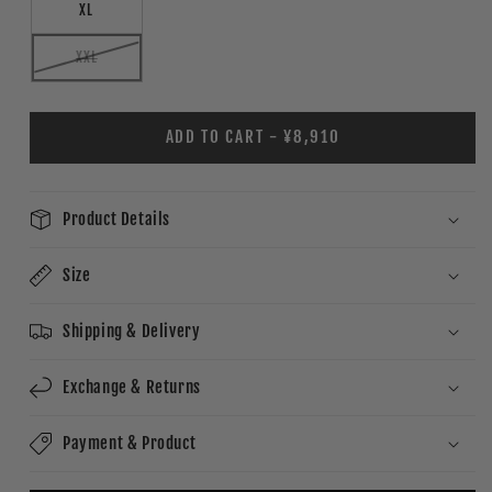
XL
XXL
ADD TO CART - ¥8,910
Product Details
Size
Shipping & Delivery
Exchange & Returns
Payment & Product