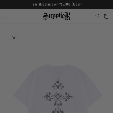
Skip to
Free Shipping over ¥15,000 (Japan)
content
Cart
Skip to
product
information