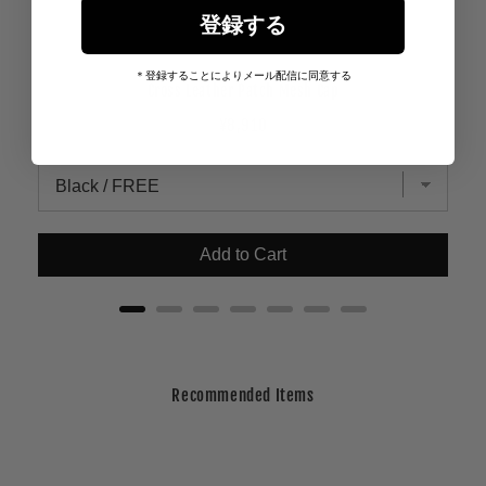
登録する
＊登録することによりメール配信に同意する
Cross Leather Patch Mesh Cap
Price
¥8,910
Add to Cart
Recommended Items