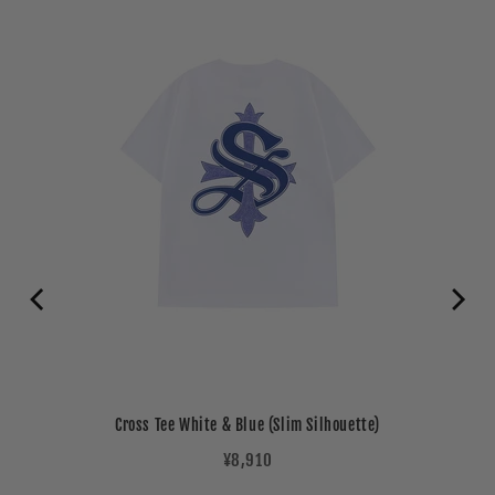
Cross Tee White & Blue (Slim Silhouette)
Price
¥8,910