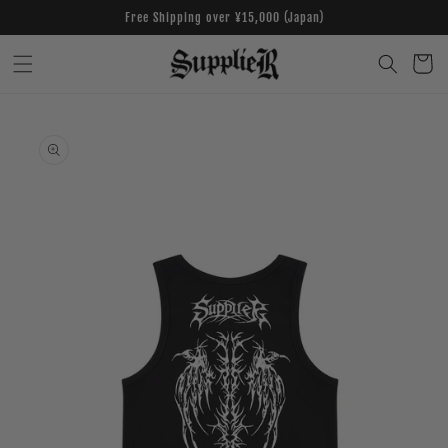
Skip to
Free Shipping over ¥15,000 (Japan)
content
Cart
Skip to
product
information