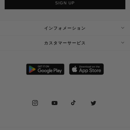
SIGN UP
インフォメーション
ABOUT SUPPLIER
カスタマーサービス
SUPPLIER PRIVATE STORE 予約フォーム
FAQ
STOCKIST
SHIPPING
PRIVACY POLICY
RETURN POLICY (JP)
SPECIAL COMMERCIAL LAW
RETURN POLICY (EN)
Instagram
YouTube
TikTok
Twitter
CONTACT US