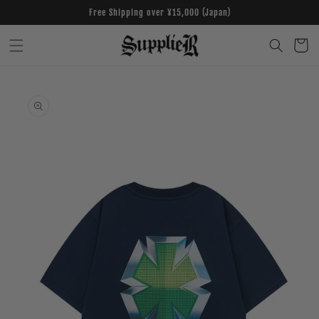
Skip to
Free Shipping over ¥15,000 (Japan)
content
Cart
Skip to
product
information