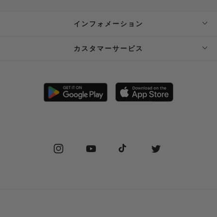
インフォメーション
ABOUT SUPPLIER
カスタマーサービス
SUPPLIER PRIVATE STORE 予約フォーム
FAQ
STOCKIST
SHIPPING
PRIVACY POLICY
RETURN POLICY (JP)
SPECIAL COMMERCIAL LAW
RETURN POLICY (EN)
Instagram
YouTube
TikTok
Twitter
CONTACT US