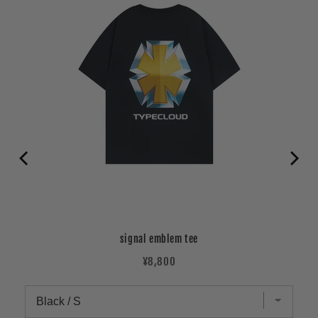
signal emblem tee
Price
¥8,800