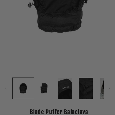
Open
media
1
in
modal
Blade Puffer Balaclava