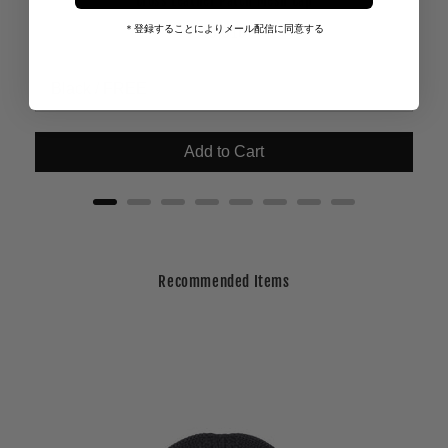
Cross Leather Patch Mesh Cap
Price
＊登録することによりメール配信に同意する
¥8,910
Add to Cart
Recommended Items