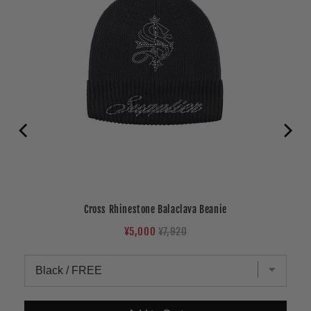
Cross Rhinestone Balaclava Beanie
Sale
Original
¥5,000
¥7,920
price
price