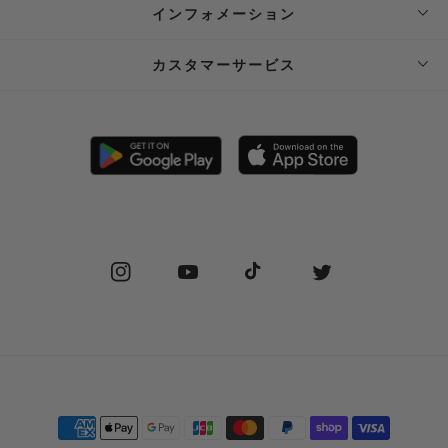
インフォメーション
ABOUT SUPPLIER
カスタマーサービス
SUPPLIER PRIVATE STORE 予約フォーム
FAQ
STOCKIST
SHIPPING
PRIVACY POLICY
RETURN POLICY (JP)
SPECIAL COMMERCIAL LAW
RETURN POLICY (EN)
Instagram
YouTube
TikTok
Twitter
CONTACT US
Payment
methods