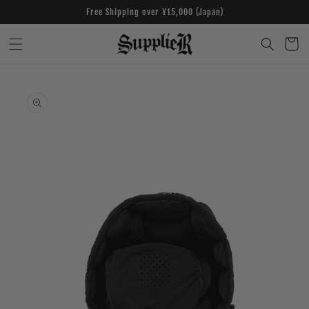
Skip to
Free Shipping over ¥15,000 (Japan)
content
Cart
Skip to
product
information